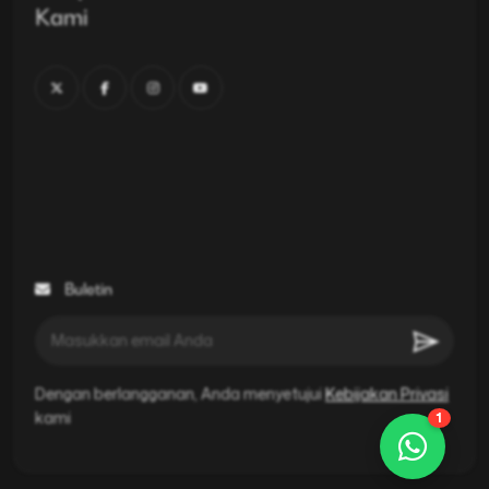
Kami
Buletin
Dengan berlangganan, Anda menyetujui
Kebijakan Privasi
kami
1