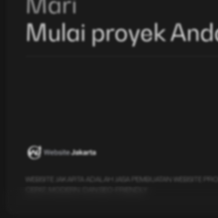
Mari
Mulai proyek And
WEBSITE JAKARTA ADALAH JASA PEMBUATAN WEBSITE PR
CEPAT, MODERN, DAN SEO-FRIENDLY.