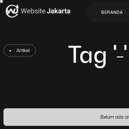
B
E
R
A
N
D
A
B
E
R
A
N
D
A
Tag '-'
Artikel
Belum ada arti