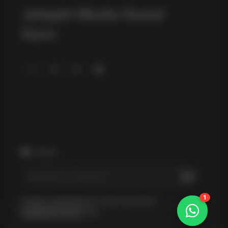
Jelajahi Media Sosial
Kami
Buletin
1
Dengan berlangganan, Anda menyetujui
Kebijakan Privasi
kami