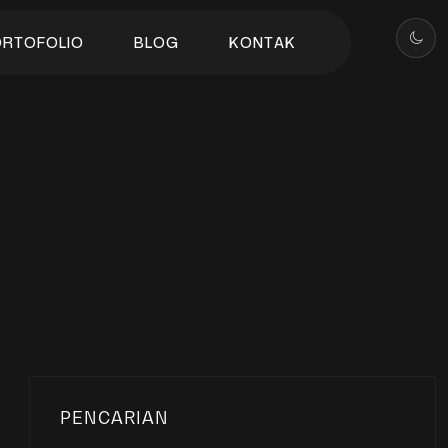
O
R
T
O
F
O
L
I
O
B
L
O
G
K
O
N
T
A
K
O
R
T
O
F
O
L
I
O
B
L
O
G
K
O
N
T
A
K
PENCARIAN