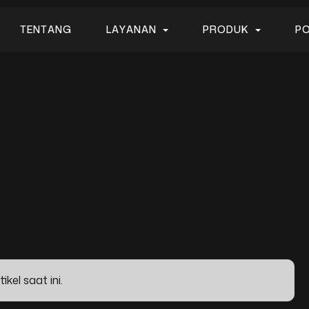
T
E
N
T
A
N
G
L
A
Y
A
N
A
N
P
R
O
D
U
K
P
T
E
N
T
A
N
G
L
A
Y
A
N
A
N
P
R
O
D
U
K
P
kel saat ini.